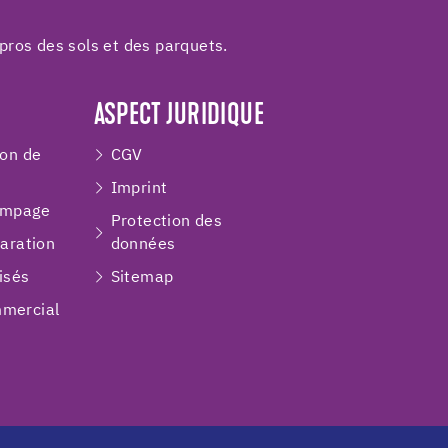
pros des sols et des parquets.
ASPECT JURIDIQUE
ion de
CGV
Imprint
ompage
Protection des
paration
données
isés
Sitemap
mercial