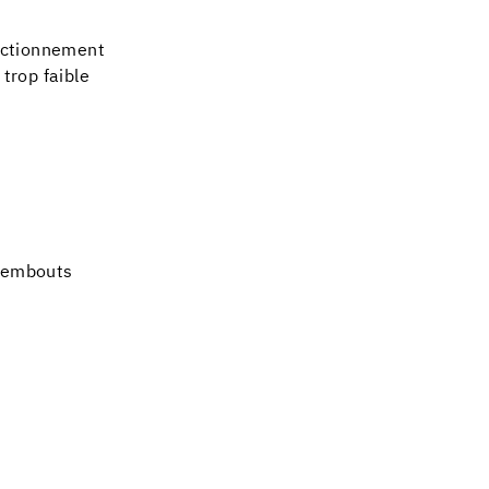
onctionnement
 trop faible
c embouts