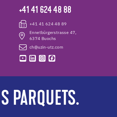
+41 41 624 48 88
+41 41 624 48 89
Ennetbürgerstrasse 47,
6374 Buochs
ch@uzin-utz.com
ES PARQUETS.