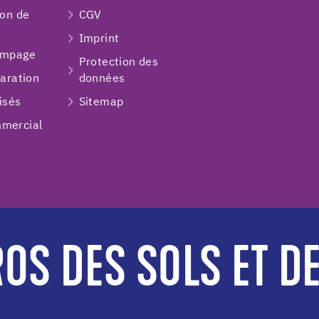
ion de
CGV
Imprint
ompage
Protection des
paration
données
isés
Sitemap
mercial
OS DES SOLS ET D