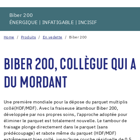
Biber 200
ÉNERGIQUE | INFATIGABLE | INCISIF
Home
Produits
En vedette
Biber 200
BIBER 200, COLLÈGUE QUI A
DU MORDANT
Une première mondiale pour la dépose du parquet multiplis
collé(HDF/MDF). Avec la fraiseuse àtambour Biber 200,
développée par nos propres soins, l'approche adoptée pour
éliminer le parquet est totalement nouvelle. Le tambour de
fraisage plonge directement dans le parquet (sans
prédécoupage) et rabote même du parquet (HDF/MDF)
extrêmement bien collé, jusqu'àune couche résiduelle de 0.5