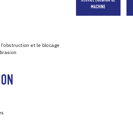
SERVICE LOCATION DE
MACHINE
 l'obstruction et le blocage
abrasion
ION
es