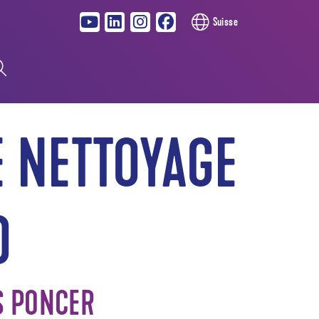
Suisse
E NETTOYAGE
O
S PONCER