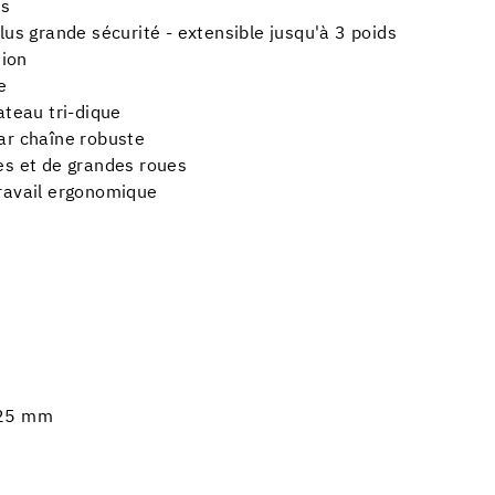
es
lus grande sécurité - extensible jusqu'à 3 poids
tion
e
ateau tri-dique
ar chaîne robuste
es et de grandes roues
travail ergonomique
 25 mm