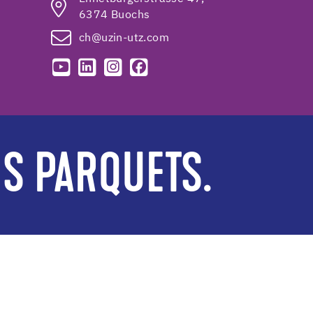
6374 Buochs
ch@uzin-utz.com
ES PARQUETS.