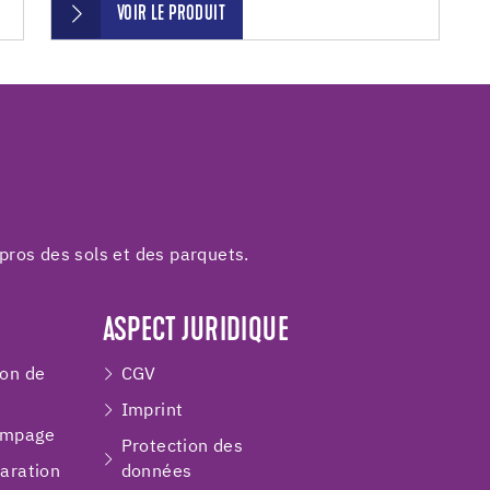
VOIR LE PRODUIT
pros des sols et des parquets.
ASPECT JURIDIQUE
ion de
CGV
Imprint
ompage
Protection des
paration
données