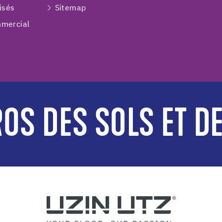
isés
Sitemap
mercial
OS DES SOLS ET D