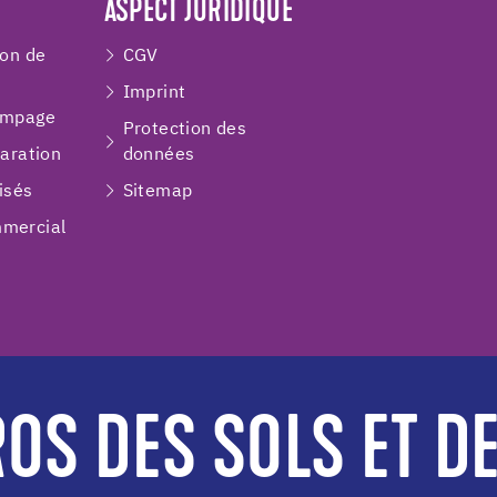
ASPECT JURIDIQUE
ion de
CGV
Imprint
ompage
Protection des
paration
données
isés
Sitemap
mercial
OS DES SOLS ET D