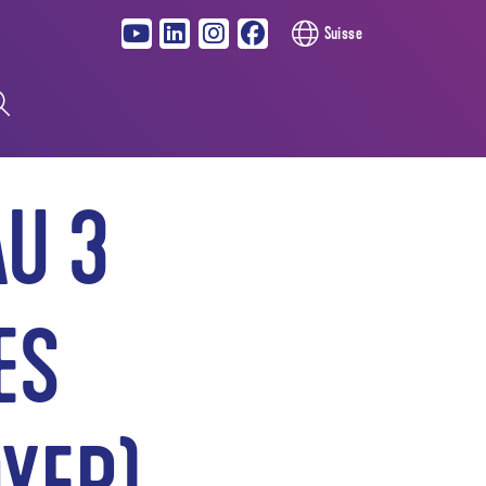
Suisse
AU 3
ES