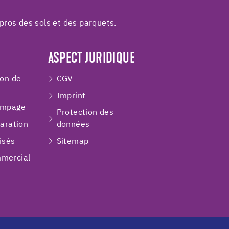
pros des sols et des parquets.
ASPECT JURIDIQUE
ion de
CGV
Imprint
ompage
Protection des
paration
données
isés
Sitemap
mercial