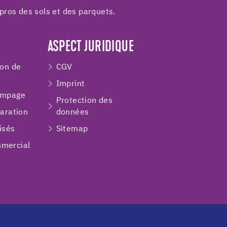
pros des sols et des parquets.
ASPECT JURIDIQUE
ion de
CGV
Imprint
ompage
Protection des
paration
données
isés
Sitemap
mercial