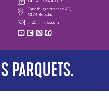
+41 41 624 48 89
Ennetbürgerstrasse 47,
6374 Buochs
ch@uzin-utz.com
ES PARQUETS.