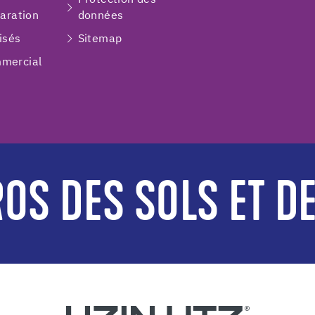
paration
données
isés
Sitemap
mercial
OS DES SOLS ET D