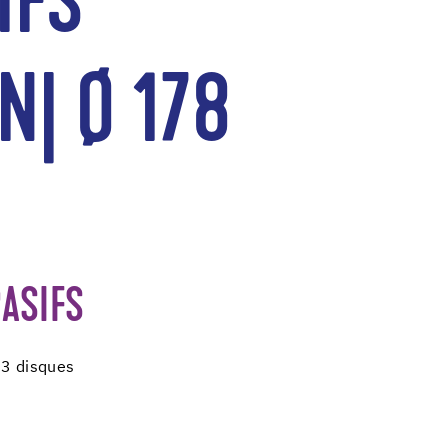
IFS
N| Ø 178
ASIFS
 3 disques