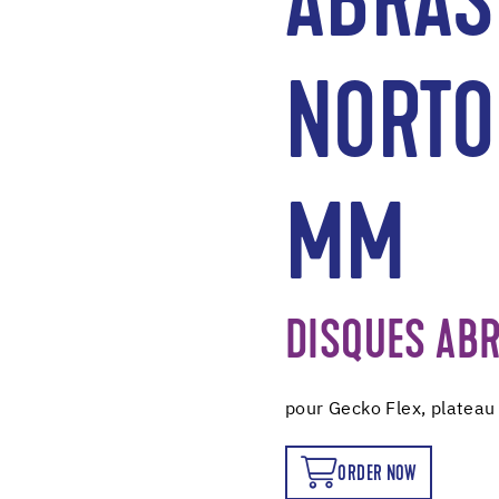
ABRAS
NORTO
MM
DISQUES ABR
pour Gecko Flex, plateau
ORDER NOW
ORDER NOW