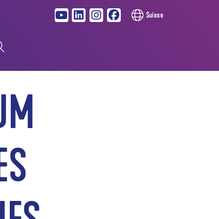
Suisse
IUM
ES