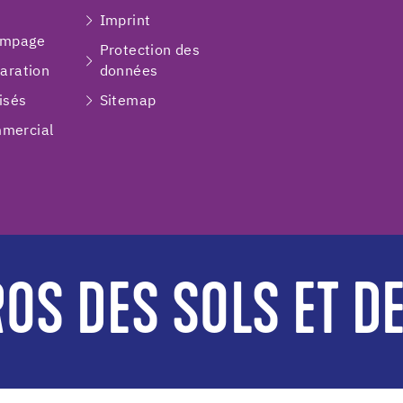
Imprint
ompage
Protection des
paration
données
isés
Sitemap
mercial
OS DES SOLS ET D