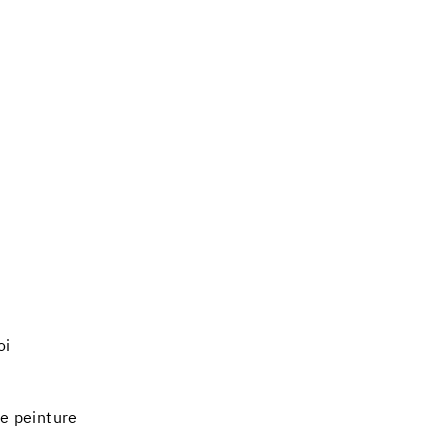
oi
de peinture