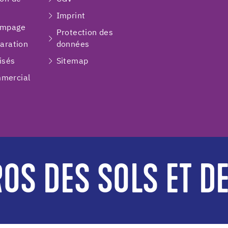
Imprint
ompage
Protection des
paration
données
isés
Sitemap
mercial
OS DES SOLS ET D