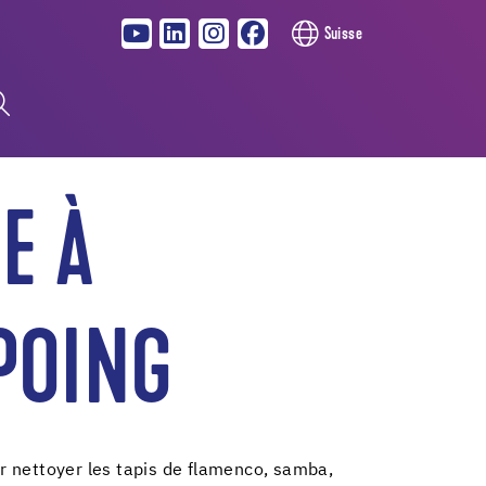
Suisse
E À
POING
 nettoyer les tapis de flamenco, samba,