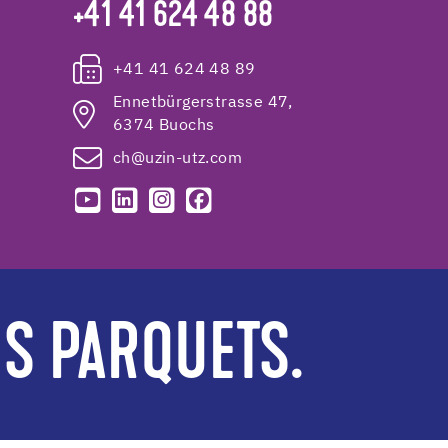
+41 41 624 48 88
+41 41 624 48 89
Ennetbürgerstrasse 47,
6374 Buochs
ch@uzin-utz.com
ES PARQUETS.